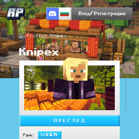
Вход/Регистрация
/
Profiles
/
Knipex
Knipex
ПРЕГЛЕД
User
Ранк
: