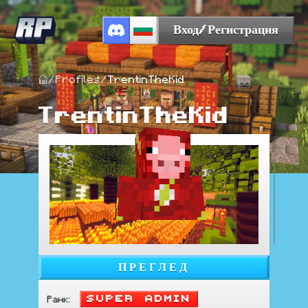
Вход/Регистрация
/
Profiles
/
TrentinTheKid
TrentinTheKid
ПРЕГЛЕД
Super Admin
Ранк
: