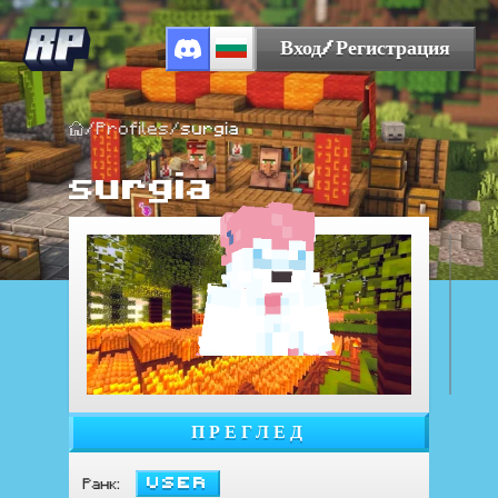
Вход/Регистрация
/
Profiles
/
surgia
surgia
ПРЕГЛЕД
User
Ранк
: