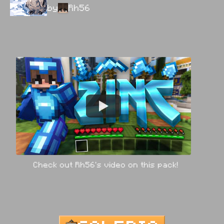
by
Rh56