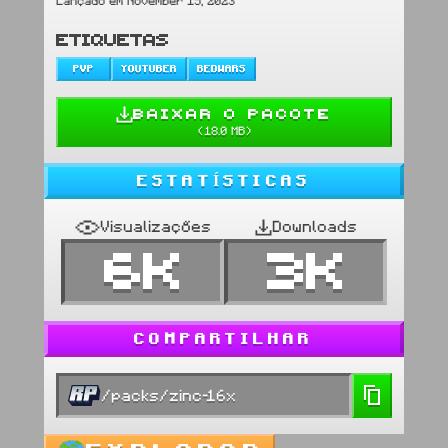
Lançado em November 15, 2023
ETIQUETAS
PVP
YOUTUBER
BEDWARS
BAIXAR O PACOTE
(
18.0 MB
)
ESTATÍSTICAS
Visualizações
Downloads
6K
3K
COMPARTILHAR
/packs/zinc-16x