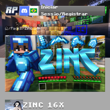
Iniciar
Sessão/Registrar
/
Packs
/
Zinc 16x
ZINC 16X