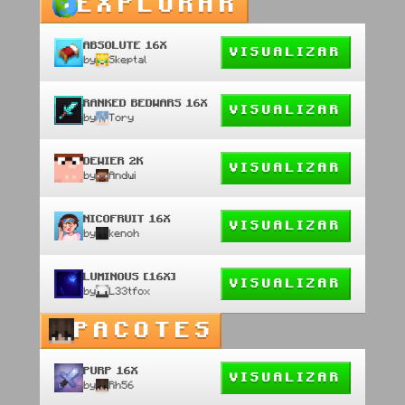
EXPLORAR
ABSOLUTE 16X
VISUALIZAR
by
Skeptal
RANKED BEDWARS 16X
VISUALIZAR
by
Tory
DEWIER 2K
VISUALIZAR
by
Andwi
NICOFRUIT 16X
VISUALIZAR
by
kenoh
LUMINOUS [16X]
VISUALIZAR
by
L33tfox
PACOTES
PURP 16X
VISUALIZAR
by
Rh56