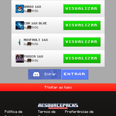
DARIO 16X
VISUALIZAR
by
Rh56
EON 16X BLUE
VISUALIZAR
by
Rh56
NOSFAULT 16X
VISUALIZAR
by
Rh56
TOXICA 16X
VISUALIZAR
by
Rh56
ENTRAR
Entrar
Voltar ao topo
Política de
Termos de
Preferências de