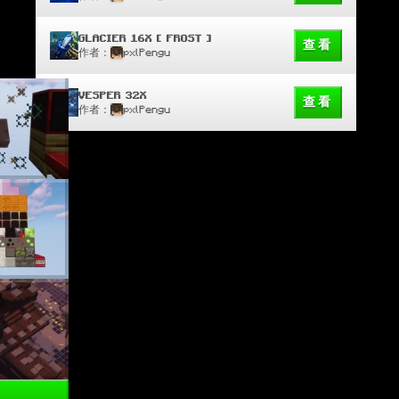
GLACIER 16X [ FROST ]
查看
作者：
pxlPengu
VESPER 32X
查看
作者：
pxlPengu