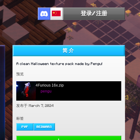
登录/注册
简介
A clean Halloween texture pack made by Pengu!
预览
4Furious 16x.zip
by
pengu
发布于 March 7, 2024
标签
PVP
BEDWARS