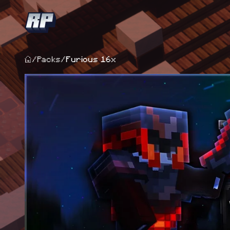
/
Packs
/
Furious 16x