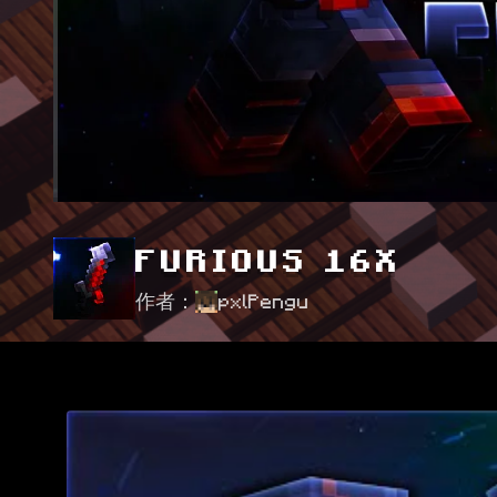
FURIOUS 16X
作者：
pxlPengu