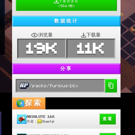
下载资源包
(
58.6 MB
)
数据统计
浏览量
下载量
19K
11K
分享
/packs/furious-16x
探索
ABSOLUTE 16X
查看
作者：
Skeptal