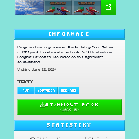
INFORMACE
Pengu and mariofy created the Im Dating Your Mother
(IDYM) pack to celebrate Technolot's 100k milestone.
Congratulations to Technolot on this significant
achievement!
Vydáno June 22, 2024
TAGY
PVP
YOUTUBER
BEDWARS
STÁHNOUT PACK
(
106.9 MB
)
STATISTIKY