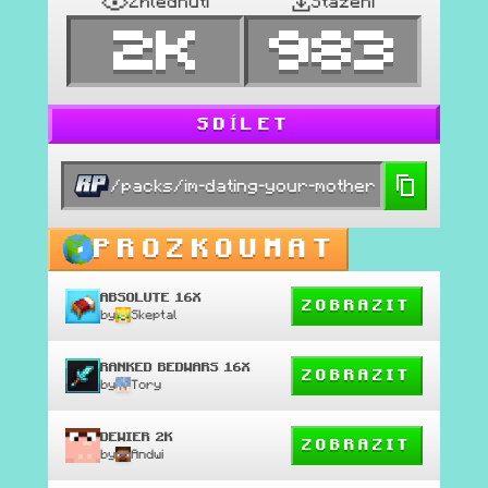
Zhlédnutí
Stažení
2K
983
SDÍLET
/packs/im-dating-your-mother
PROZKOUMAT
ABSOLUTE 16X
ZOBRAZIT
by
Skeptal
RANKED BEDWARS 16X
ZOBRAZIT
by
Tory
DEWIER 2K
ZOBRAZIT
by
Andwi