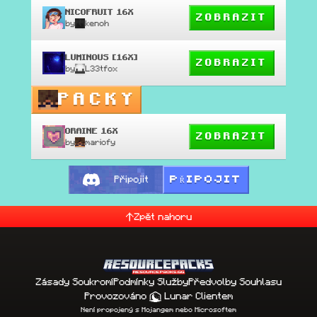
NICOFRUIT 16X
ZOBRAZIT
by
kenoh
LUMINOUS [16X]
ZOBRAZIT
by
L33tfox
PACKY
ORAINE 16X
ZOBRAZIT
by
mariofy
PŘIPOJIT
Připojit
Zpět nahoru
Zásady Soukromí
Podmínky Služby
Předvolby Souhlasu
Provozováno
Lunar Clientem
Není propojený s Mojangem nebo Microsoftem