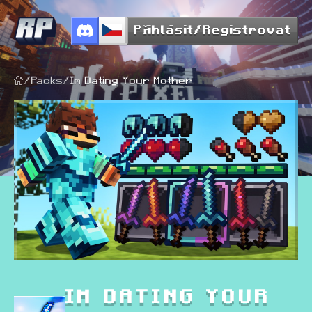
Přihlásit/Registrovat
/
Packs
/
Im Dating Your Mother
IM DATING YOUR