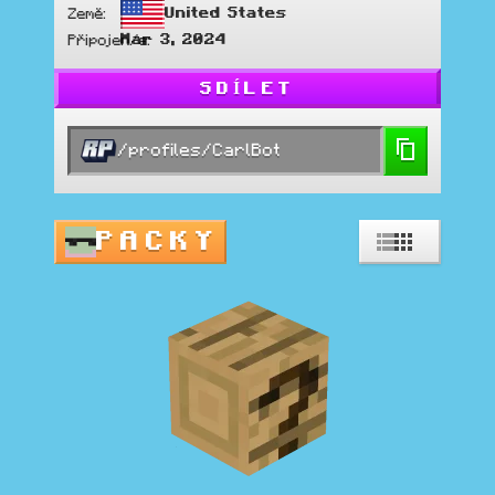
United States
Země
:
Mar 3, 2024
Připojen/a
:
SDÍLET
/profiles/CarlBot
PACKY