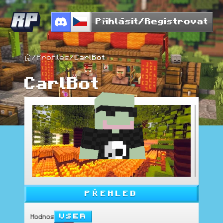
Přihlásit/Registrovat
/
Profiles
/
CarlBot
CarlBot
PŘEHLED
User
Hodnost
: