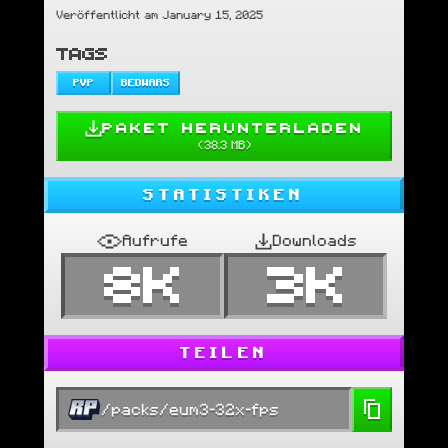
Veröffentlicht am January 15, 2025
TAGS
PVP
BEDWARS
PAKET HERUNTERLADEN
(
38.3 MB
)
STATISTIKEN
Aufrufe
Downloads
8K
3K
TEILEN
/packs/eum3-32x-fps