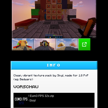
INFO
Clean, vibrant texture pack by Sivyl, made for 1.8 PvP
(eg. Bedwars)
VORSCHAU
! Eum3 FPS 32x.zip
-Sivyl