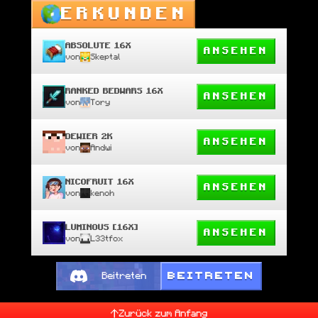
ERKUNDEN
ABSOLUTE 16X
ANSEHEN
von
Skeptal
RANKED BEDWARS 16X
ANSEHEN
von
Tory
DEWIER 2K
ANSEHEN
von
Andwi
NICOFRUIT 16X
ANSEHEN
von
kenoh
LUMINOUS [16X]
ANSEHEN
von
L33tfox
BEITRETEN
Beitreten
Zurück zum Anfang