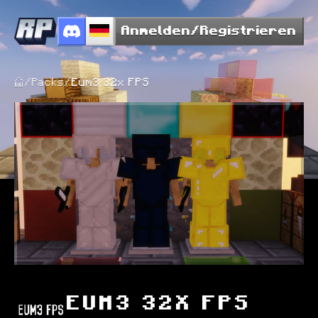
Anmelden/Registrieren
/
Packs
/
Eum3 32x FPS
EUM3 32X FPS