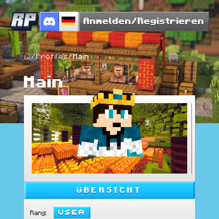
Anmelden/Registrieren
/
Profiles
/
Main
Main
ÜBERSICHT
User
Rang
: