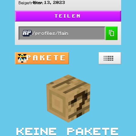
Nov 13, 2023
Beigetreten
:
TEILEN
/profiles/Main
PAKETE
Keine Pakete