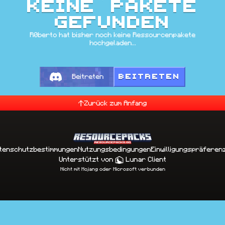
Keine Pakete
gefunden
R0berto hat bisher noch keine Ressourcenpakete
hochgeladen...
BEITRETEN
Beitreten
Zurück zum Anfang
tenschutzbestimmungen
Nutzungsbedingungen
Einwilligungspräferen
Unterstützt von
Lunar Client
Nicht mit Mojang oder Microsoft verbunden