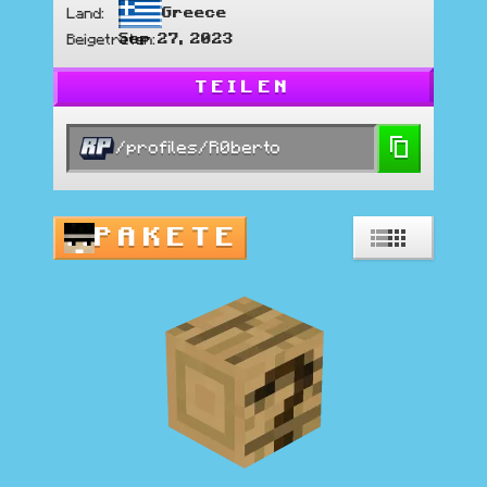
Greece
Land
:
Sep 27, 2023
Beigetreten
:
TEILEN
/profiles/R0berto
PAKETE