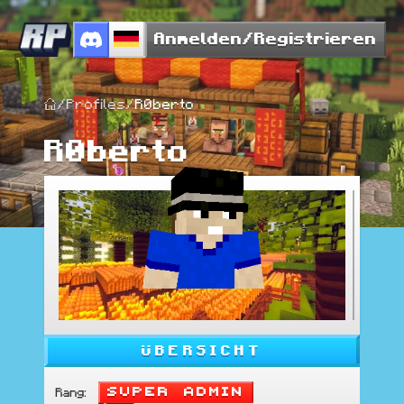
Anmelden/Registrieren
/
Profiles
/
R0berto
R0berto
ÜBERSICHT
Super Admin
Rang
: