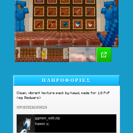
ΠΛΗΡΟΦΟΡΊΕΣ
Clean, vibrant texture pack by hawoi, made for 1.8 PvP
(eg. Bedwars)
ΠΡΟΕΠΙΣΚΌΠΗΣΗ
ggmen_edit.zip
hawoi ;v;