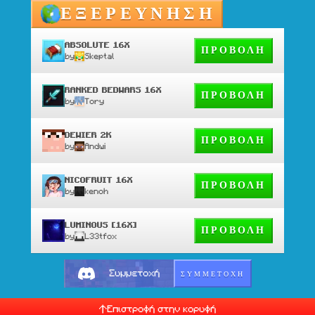
ΕΞΕΡΕΥΝΗΣΗ
ABSOLUTE 16X
ΠΡΟΒΟΛΗ
by
Skeptal
RANKED BEDWARS 16X
ΠΡΟΒΟΛΗ
by
Tory
DEWIER 2K
ΠΡΟΒΟΛΗ
by
Andwi
NICOFRUIT 16X
ΠΡΟΒΟΛΗ
by
kenoh
LUMINOUS [16X]
ΠΡΟΒΟΛΗ
by
L33tfox
ΣΥΜΜΕΤΟΧΗ
Συμμετοχή
Επιστροφή στην κορυφή