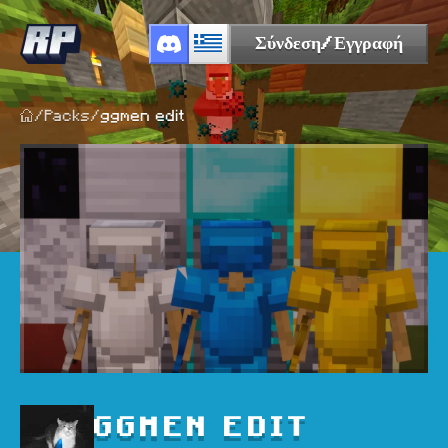
Σύνδεση/Εγγραφή
/
Packs
/
ggmen edit
GGMEN EDIT