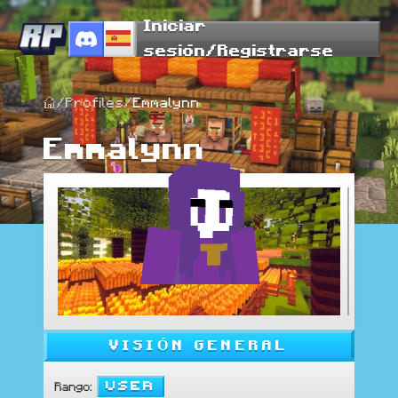
Iniciar
sesión/Registrarse
/
Profiles
/
Emmalynn
Emmalynn
VISIÓN GENERAL
User
Rango
: