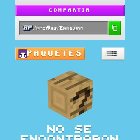
COMPARTIR
/profiles/Emmalynn
PAQUETES
No se
encontraron