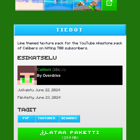
TIEDOT
Lime themed texture pack for the YouTube milestone pack
of Cqlibers on hitting 700 subscribers.
ESIKATSELU
Calibers
[
16x
].zip
By Overdrive
Julkaistu June 22, 2024
Päivitetty June 23, 2024
TAGIT
PVP
YOUTUBER
BEDWARS
LATAA PAKETTI
(
29.9 MB
)