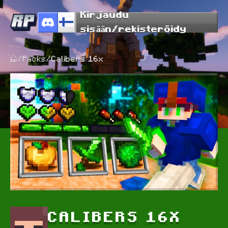
Kirjaudu
sisään/rekisteröidy
/
Packs
/
Calibers 16x
CALIBERS 16X