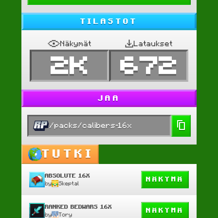
TILASTOT
Näkymät
Lataukset
2K
672
JAA
/packs/calibers-16x
TUTKI
ABSOLUTE 16X
NÄKYMÄ
by
Skeptal
RANKED BEDWARS 16X
NÄKYMÄ
by
Tory