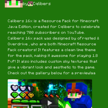
by
Cqlibers
Calibers 16x is a Resource Pack for Minecraft: 
Java Edition, created for Cqlibers to celebrate 
reaching 700 subscribers on YouTube. 
Calibers 16x pack was designed by oFrqsted & 
Overdrive , who are both Minecraft Resource 
Pack creators! It features a clean lime theme 
for the pack, making it awesome for playing 1.8 
PvP! It also includes custom sky textures that 
give a vibrant look and aesthetic to the game. 
Check out the gallery below for a preview!aa