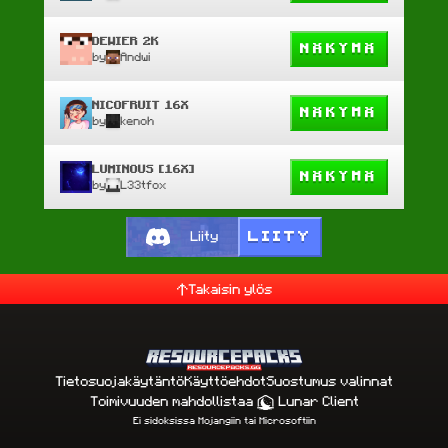
DEWIER 2K
NÄKYMÄ
by
Andwi
NICOFRUIT 16X
NÄKYMÄ
by
kenoh
LUMINOUS [16X]
NÄKYMÄ
by
L33tfox
LIITY
Liity
Takaisin ylös
Tietosuojakäytäntö
Käyttöehdot
Suostumus valinnat
Toimivuuden mahdollistaa
Lunar Client
Ei sidoksissa Mojangiin tai Microsoftiin