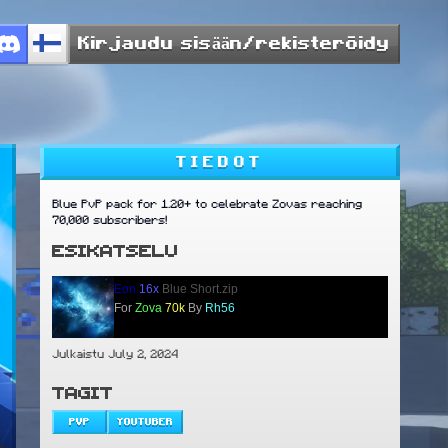
Kirjaudu sisään/rekisteröidy
TIEDOT
Blue PvP pack for 1.20+ to celebrate Zovas reaching
70,000 subscribers!
ESIKATSELU
Eon
16x
Blue Short.zip
For
Zova
70k
By
Rh56
Julkaistu July 2, 2024
TAGIT
PVP
YOUTUBER