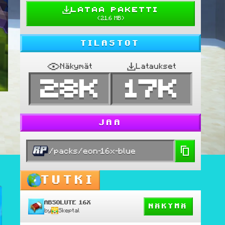
LATAA PAKETTI
(
21.6 MB
)
TILASTOT
Näkymät
Lataukset
28K
17K
JAA
/packs/eon-16x-blue
TUTKI
ABSOLUTE 16X
NÄKYMÄ
by
Skeptal