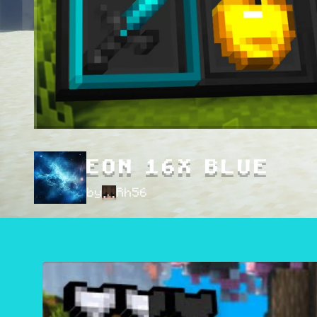
EON 16X BLUE
by
Rh56