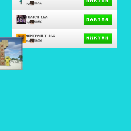
NÄKYMÄ
by
Rh56
TOXICA 16X
NÄKYMÄ
by
Rh56
MONTFAULT 16X
NÄKYMÄ
by
Rh56