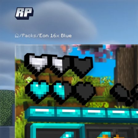
/
Packs
/
Eon 16x Blue