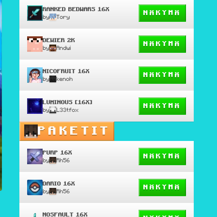
RANKED BEDWARS 16X
NÄKYMÄ
by
Tory
DEWIER 2K
NÄKYMÄ
by
Andwi
NICOFRUIT 16X
NÄKYMÄ
by
kenoh
LUMINOUS [16X]
NÄKYMÄ
by
L33tfox
PAKETIT
PURP 16X
NÄKYMÄ
by
Rh56
DARIO 16X
NÄKYMÄ
by
Rh56
NOSFAULT 16X