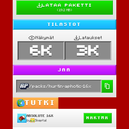
LATAA PAKETTI
(
19.2 MB
)
TILASTOT
Näkymät
Lataukset
6K
3K
JAA
/packs/hurtin-aphotic-16x
TUTKI
ABSOLUTE 16X
NÄKYMÄ
by
Skeptal