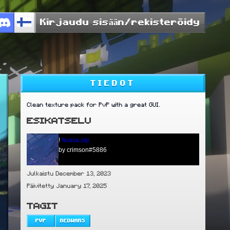
Kirjaudu sisään/rekisteröidy
TIEDOT
Clean texture pack for PvP with a great GUI.
ESIKATSELU
!
Nueta.zip
by crimson#5886
Julkaistu December 13, 2023
Päivitetty January 17, 2025
TAGIT
PVP
BEDWARS