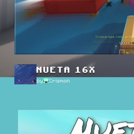
NUETA 16X
by
Crismon