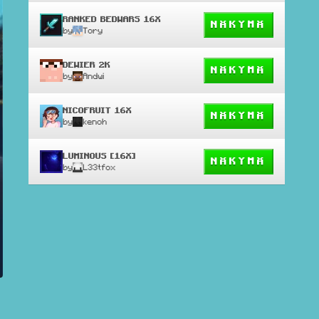
RANKED BEDWARS 16X
NÄKYMÄ
by
Tory
DEWIER 2K
NÄKYMÄ
by
Andwi
NICOFRUIT 16X
NÄKYMÄ
by
kenoh
LUMINOUS [16X]
NÄKYMÄ
by
L33tfox