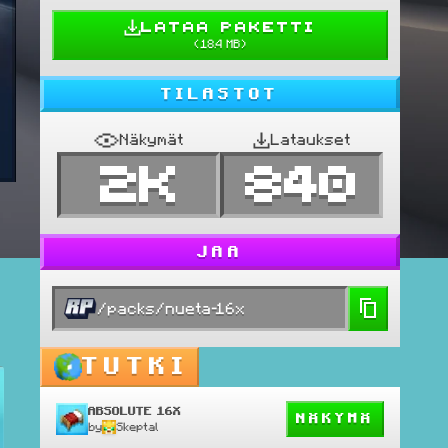
LATAA PAKETTI
(
18.4 MB
)
TILASTOT
Näkymät
Lataukset
2K
840
JAA
/packs/nueta-16x
TUTKI
ABSOLUTE 16X
NÄKYMÄ
by
Skeptal