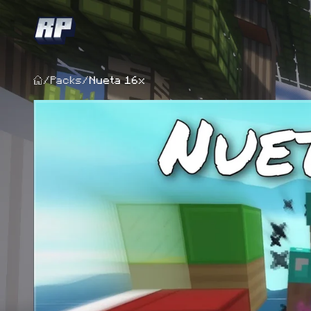
/
Packs
/
Nueta 16x