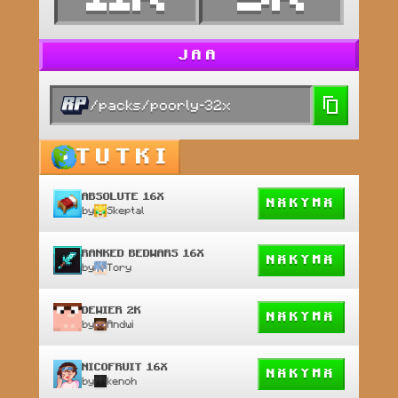
JAA
/packs/poorly-32x
TUTKI
ABSOLUTE 16X
NÄKYMÄ
by
Skeptal
RANKED BEDWARS 16X
NÄKYMÄ
by
Tory
DEWIER 2K
NÄKYMÄ
by
Andwi
NICOFRUIT 16X
NÄKYMÄ
by
kenoh