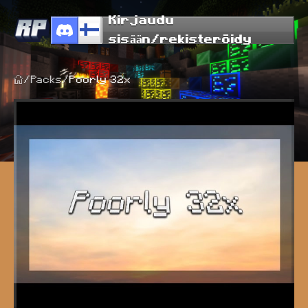
Kirjaudu
sisään/rekisteröidy
/
Packs
/
Poorly 32x