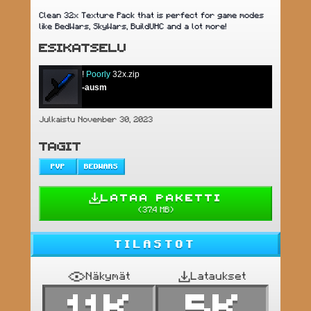
Clean 32x Texture Pack that is perfect for game modes
like BedWars, SkyWars, BuildUHC and a lot more!
ESIKATSELU
!
Poorly
32x.zip
-ausm
Julkaistu November 30, 2023
TAGIT
PVP
BEDWARS
LATAA PAKETTI
(
37.4 MB
)
TILASTOT
Näkymät
Lataukset
11K
5K