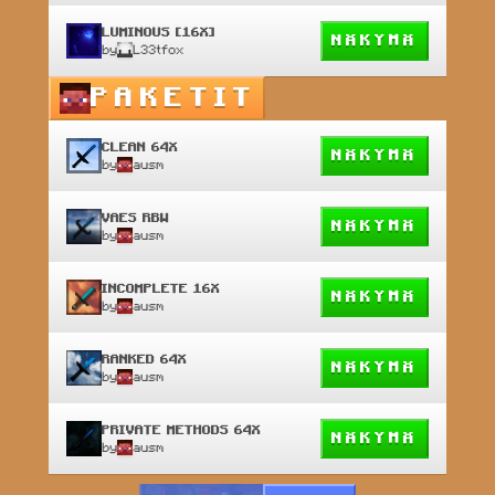
LUMINOUS [16X]
NÄKYMÄ
by
L33tfox
PAKETIT
CLEAN 64X
NÄKYMÄ
by
ausm
VAES RBW
NÄKYMÄ
by
ausm
INCOMPLETE 16X
NÄKYMÄ
by
ausm
RANKED 64X
NÄKYMÄ
by
ausm
PRIVATE METHODS 64X
NÄKYMÄ
by
ausm