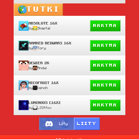
TUTKI
ABSOLUTE 16X
NÄKYMÄ
by
Skeptal
RANKED BEDWARS 16X
NÄKYMÄ
by
Tory
DEWIER 2K
NÄKYMÄ
by
Andwi
NICOFRUIT 16X
NÄKYMÄ
by
kenoh
LUMINOUS [16X]
NÄKYMÄ
by
L33tfox
LIITY
Liity