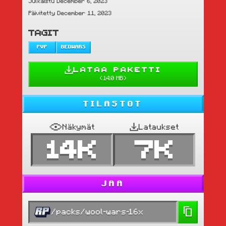
Julkaistu December 6, 2023
Päivitetty December 11, 2023
TAGIT
PVP
BEDWARS
LATAA PAKETTI
(
14.0 MB
)
TILASTOT
Näkymät
Lataukset
14K
7K
JAA
/packs/wool-wars-16x