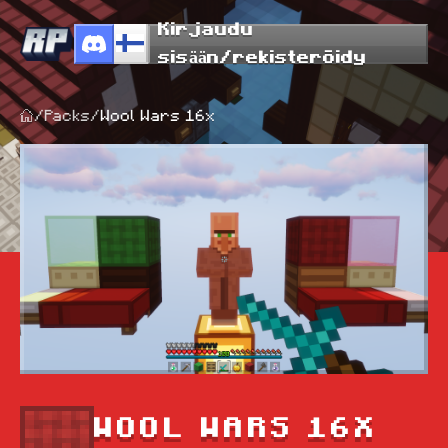
Kirjaudu
sisään/rekisteröidy
/
Packs
/
Wool Wars 16x
WOOL WARS 16X