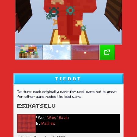
TIEDOT
Texture pack originally made for wool wars but is great
for other game modes like bed wars!
ESIKATSELU
! Wool
Wars 16x.zip
By
Matthew