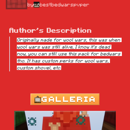
by
bestbedwarspvper
Author's Description
Originally made for wool wars, this was when 
wool wars was still alive, I know it's dead 
now, you can still use this pack for bedwars 
tho. It has custom perks for wool wars, 
custom shovel, etc.
GALLERIA