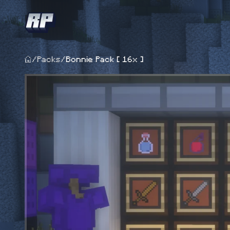
/
Packs
/
Bonnie Pack [ 16x ]