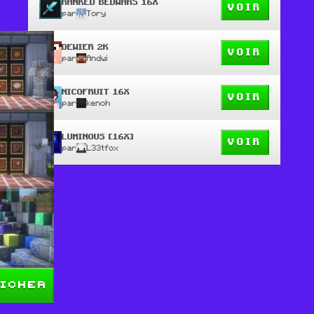
RANKED BEDWARS 16X
VOIR
par
Tory
DEWIER 2K
VOIR
par
Andwi
NICOFRUIT 16X
VOIR
par
kenoh
LUMINOUS [16X]
VOIR
par
L33tfox
icher