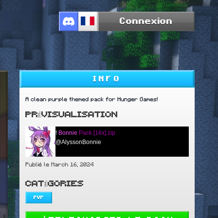
Connexion
INFO
A clean purple themed pack for Hunger Games!
PRÉVISUALISATION
!
Bonnie
Pack [16x].zip
@AlyssonBonnie
Publié le March 16, 2024
CATÉGORIES
PVP