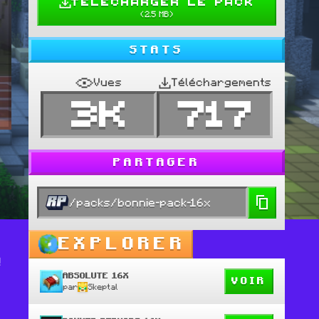
TELECHARGER LE PACK
(
2.5 MB
)
STATS
Vues
Téléchargements
3K
717
PARTAGER
/packs/bonnie-pack-16x
EXPLORER
!
ABSOLUTE 16X
VOIR
par
Skeptal