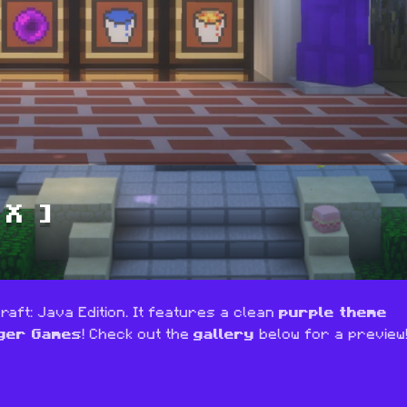
6X ]
aft: Java Edition. It features a clean 
purple theme
ger Games
! Check out the 
gallery
 below for a preview