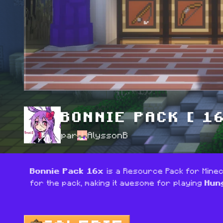
BONNIE PACK [ 1
par
AlyssonB
Bonnie Pack 16x 
is a Resource Pack for Minecr
for the pack, making it awesome for playing 
Hun