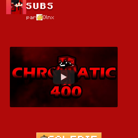
SUBS
par
Olnx