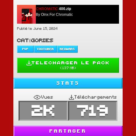
CHROMATIC
400.zip
By Olnx For Chromatic
Publié le June 15, 2024
CATÉGORIES
PVP
YOUTUBER
BEDWARS
TELECHARGER LE PACK
(
13.7 MB
)
STATS
Vues
Téléchargements
2K
719
PARTAGER