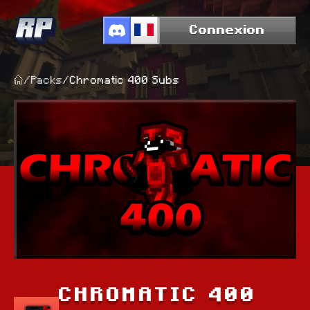
Connexion
/
Packs
/
Chromatic 400 Subs
CHROMATIC 400