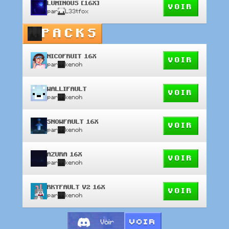
LUMINOUS [16X]
VOIR
par
L33tfox
PACKS
NICOFRUIT 16X
VOIR
par
kenoh
WALLIFAULT
VOIR
par
kenoh
SNOWFAULT 16X
VOIR
par
kenoh
AZURA 16X
VOIR
par
kenoh
RKYFAULT V2 16X
VOIR
par
kenoh
VOIR
Voir