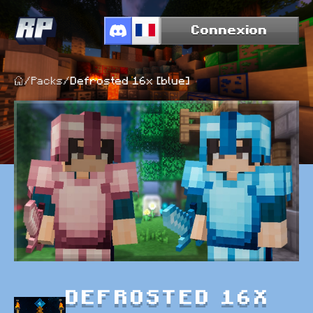
Connexion
/
Packs
/
Defrosted 16x [blue]
DEFROSTED 16X