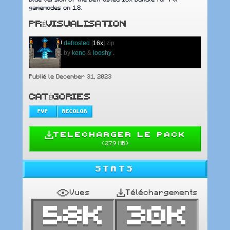
gamemodes on 1.8.
PRÉVISUALISATION
!
defrosted
[
16x
].zip
.
by
keno
&
looshy
.
Publié le December 31, 2023
CATÉGORIES
PVP
RECOLOR
TELECHARGER LE PACK
(
27.9 MB
)
STATS
Vues
Téléchargements
58K
30K