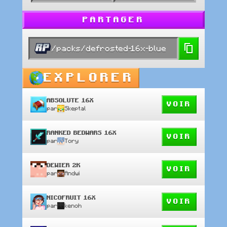
PARTAGER
/packs/defrosted-16x-blue
EXPLORER
ABSOLUTE 16X
VOIR
par
Skeptal
RANKED BEDWARS 16X
VOIR
par
Tory
DEWIER 2K
VOIR
par
Andwi
NICOFRUIT 16X
VOIR
par
kenoh