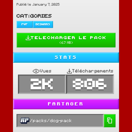
Publié le January 7, 2025
CATÉGORIES
PVP
BEDWARS
TELECHARGER LE PACK
(
6.7 MB
)
STATS
Vues
Téléchargements
2K
806
PARTAGER
/packs/dog-pack