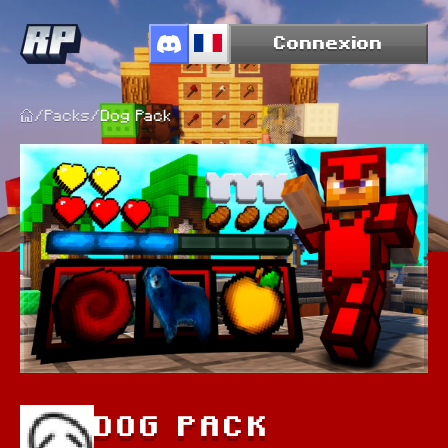
Connexion
/
Packs
/
Dog Pack
DOG PACK