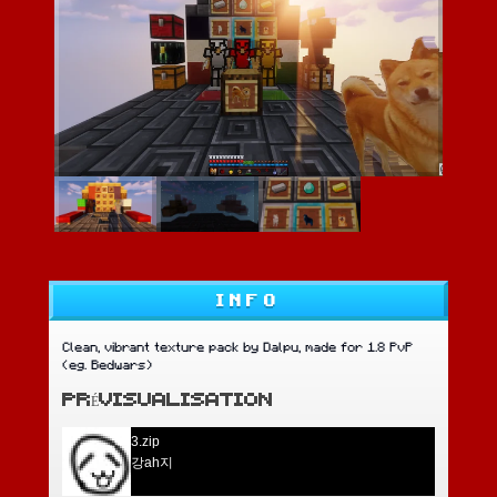
INFO
Clean, vibrant texture pack by Dalpu, made for 1.8 PvP
(eg. Bedwars)
PRÉVISUALISATION
3.zip
강ah지