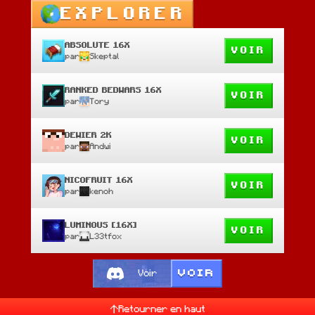
EXPLORER
ABSOLUTE 16X
VOIR
par
Skeptal
RANKED BEDWARS 16X
VOIR
par
Tory
DEWIER 2K
VOIR
par
Andwi
NICOFRUIT 16X
VOIR
par
kenoh
LUMINOUS [16X]
VOIR
par
L33tfox
VOIR
Voir
Retourner en haut