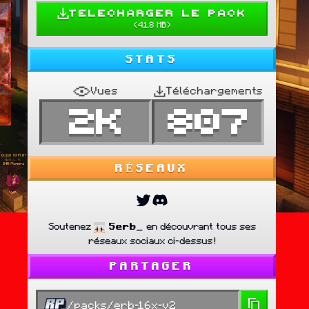
TELECHARGER LE PACK
(
41.8 MB
)
STATS
Vues
Téléchargements
2K
807
RÉSEAUX
Soutenez
5erb_
en découvrant tous ses
réseaux sociaux ci-dessus !
PARTAGER
/packs/erb-16x-v2