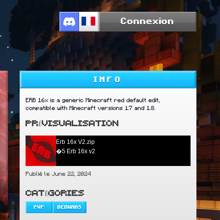
Connexion
INFO
ERB 16x is a generic Minecraft red default edit,
compatible with Minecraft versions 1.7 and 1.8.
PRÉVISUALISATION
Erb 16x V2.zip
�5 Erb 16x v2
Publié le June 22, 2024
CATÉGORIES
PVP
BEDWARS