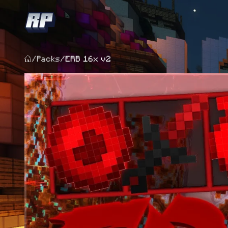
/
Packs
/
ERB 16x v2