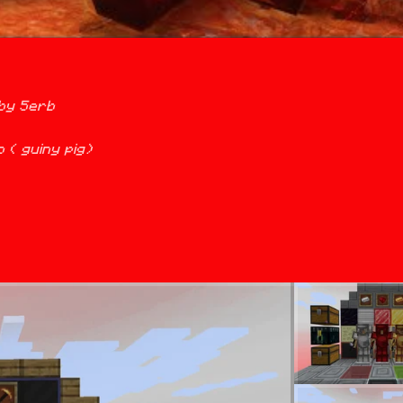
y 5erb

 ( guiny pig)