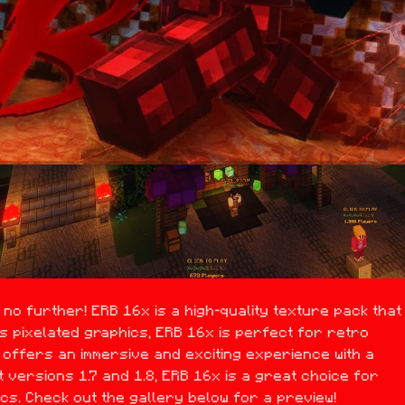
o further! ERB 16x is a high-quality texture pack that 
its pixelated graphics, ERB 16x is perfect for retro 
offers an immersive and exciting experience with a 
t versions 1.7 and 1.8, ERB 16x is a great choice for 
cs. Check out the gallery below for a preview!