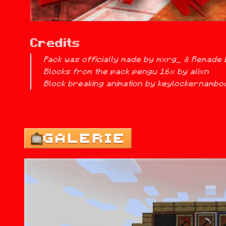
Credits
Pack was officially made by mxrg_ & Remade b
Blocks from the pack pengu 16x by alixn

Block breaking animation by keylockernamboo
GALERIE