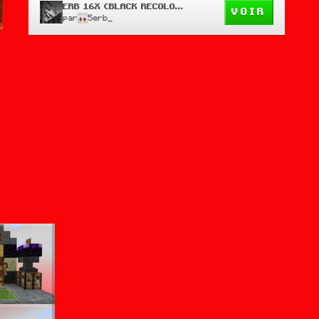
ERB 16X (BLACK RECOLOUR)
VOIR
par
5erb_