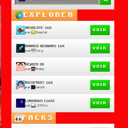
EXPLORER
ABSOLUTE 16X
VOIR
par
Skeptal
RANKED BEDWARS 16X
VOIR
par
Tory
DEWIER 2K
VOIR
par
Andwi
NICOFRUIT 16X
VOIR
par
kenoh
LUMINOUS [16X]
VOIR
par
L33tfox
PACKS