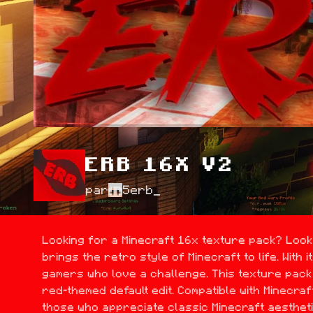
ERB 16X V2
par
5erb_
Looking for a Minecraft 16x texture pack? Look n
brings the retro style of Minecraft to life. With 
gamers who love a challenge. This texture pack 
red-themed default edit. Compatible with Minecraf
those who appreciate classic Minecraft aestheti