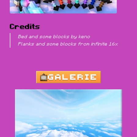
Credits
Bed and some blocks by keno

Planks and some blocks from infinite 16x
GALERIE