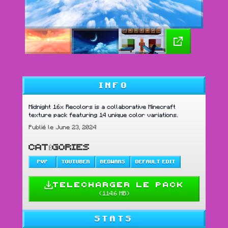
INFO
Midnight 16x Recolors is a collaborative Minecraft
texture pack featuring 14 unique color variations.
Publié le June 23, 2024
CATÉGORIES
PVP
YOUTUBER
BEDWARS
DEFAULT EDIT
TELECHARGER LE PACK
(
114.6 MB
)
STATS