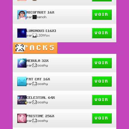
NICOFRUIT 16X
VOIR
par
kenoh
LUMINOUS [16X]
VOIR
par
L33tfox
PACKS
NEBULA 32X
VOIR
par
looshy
FAT CAT 16X
VOIR
par
looshy
CELESTIAL 64X
VOIR
par
looshy
PRISTINE 256X
VOIR
par
looshy