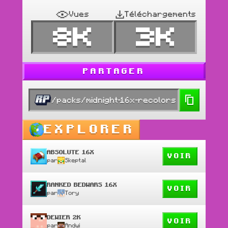
Vues
Téléchargements
8K
3K
PARTAGER
/packs/midnight-16x-recolors
EXPLORER
ABSOLUTE 16X
VOIR
par
Skeptal
RANKED BEDWARS 16X
VOIR
par
Tory
DEWIER 2K
VOIR
par
Andwi