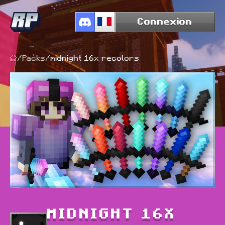
Connexion
/
Packs
/
midnight 16x recolors
MIDNIGHT 16X