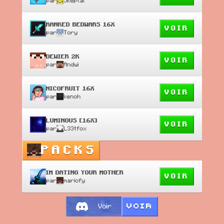
par
Skeptal
RANKED BEDWARS 16X
VOIR
par
Tory
DEWIER 2K
VOIR
par
Andwi
NICOFRUIT 16X
VOIR
par
kenoh
LUMINOUS [16X]
VOIR
par
L33tfox
PACKS
IM DATING YOUR MOTHER
VOIR
par
mariofy
VOIR
Voir