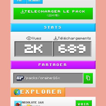
PVP
BEDWARS
TELECHARGER LE PACK
(
22.4 MB
)
STATS
Vues
Téléchargements
2K
689
PARTAGER
/packs/oraine-16x
EXPLORER
ABSOLUTE 16X
VOIR