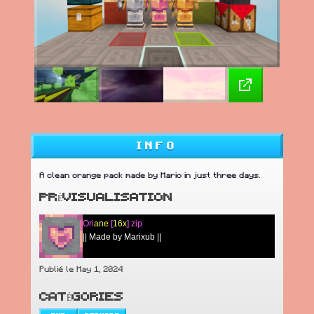
INFO
A clean orange pack made by Mario in just three days.
PRÉVISUALISATION
Ori
ane
[
16x
].zip
|| Made by Marixub ||
Publié le May 1, 2024
CATÉGORIES