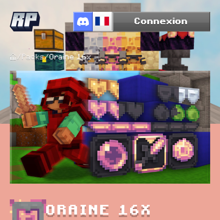
Connexion
/
Packs
/
Oraine 16x
ORAINE 16X