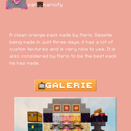
par
mariofy
A clean orange pack made by Mario. Despite 
being made in just three days, it has a lot of 
custom textures and is very nice to use. It is 
also considered by Mario to be the best pack 
he has made.
GALERIE