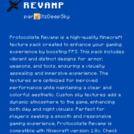
REVAMP
par
ItzDeepSky
Protocoliste Revamp is a high-quality Minecraft 
texture pack created to enhance your gaming 
experience by boosting FPS. This pack includes 
vibrant and distinct designs for armor, 
weapons, and tools, ensuring a visually 
appealing and immersive experience. The 
textures are optimized for improved 
performance while maintaining a clear and 
colorful aesthetic. Custom sky textures add a 
dynamic atmosphere to the game, enhancing 
both day and night visuals. Perfect for 
players seeking a smooth and responsive 
gaming experience, Protocoliste Revamp is 
compatible with Minecraft version 1.8x. Check 