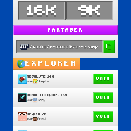
16K
9K
PARTAGER
/packs/protocoliste-revamp
EXPLORER
ABSOLUTE 16X
VOIR
par
Skeptal
RANKED BEDWARS 16X
VOIR
par
Tory
DEWIER 2K
VOIR
par
Andwi