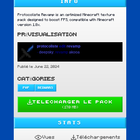
INFO
Protocoliste Revamp is an optimized Minecraft texture
pack designed to boost FPS, compatible with Minecraft
version 1.8x.
PRÉVISUALISATION
protocoliste
edit
revamp
.zip
-
deepsky
; revamp
akooa
Publié le June 22, 2024
CATÉGORIES
PVP
BEDWARS
TELECHARGER LE PACK
(
17.0 MB
)
STATS
Vues
Téléchargements