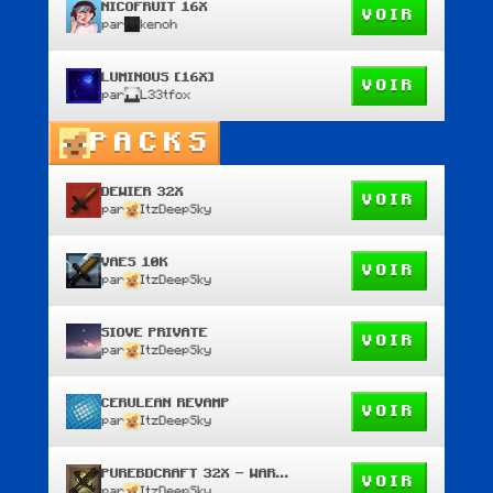
NICOFRUIT 16X
VOIR
par
kenoh
LUMINOUS [16X]
VOIR
par
L33tfox
PACKS
DEWIER 32X
VOIR
par
ItzDeepSky
VAES 10K
VOIR
par
ItzDeepSky
SIOVE PRIVATE
VOIR
par
ItzDeepSky
CERULEAN REVAMP
VOIR
par
ItzDeepSky
PUREBDCRAFT 32X - WAR EDIT
VOIR
par
ItzDeepSky