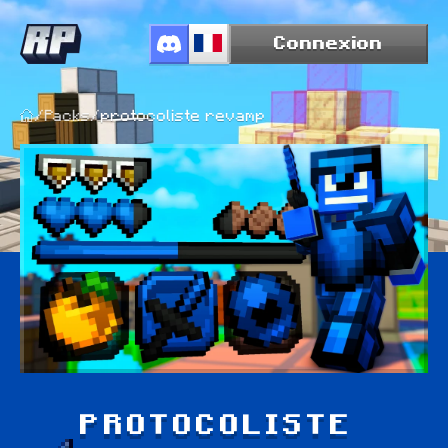
Connexion
/
Packs
/
protocoliste revamp
PROTOCOLISTE