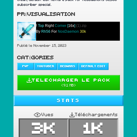
subscriber special.
PRÉVISUALISATION
!
Top
Right
Corner
[
16x
]
(1).zip
By
Rh56
For
NosDaemon
30k
Publié le November 15, 2023
CATÉGORIES
PVP
YOUTUBER
BEDWARS
DEFAULT EDIT
TELECHARGER LE PACK
(
9.1 MB
)
STATS
Vues
Téléchargements
3K
1K