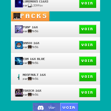
LUMINOUS [16X]
VOIR
par
L33tfox
PACKS
PURP 16X
VOIR
par
Rh56
DARIO 16X
VOIR
par
Rh56
EON 16X BLUE
VOIR
par
Rh56
NOSFAULT 16X
VOIR
par
Rh56
TOXICA 16X
VOIR
par
Rh56
VOIR
Voir