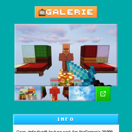
GALERIE
INFO
Clean, default-edit texture pack for NosDaemon's 30,000