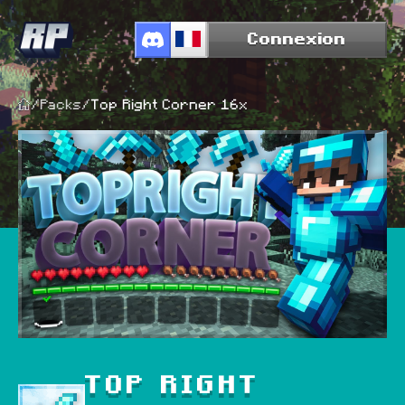
Connexion
/
Packs
/
Top Right Corner 16x
TOP RIGHT