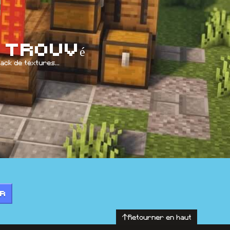
trouvé
ack de textures...
IR
Retourner en haut