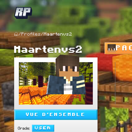
/
Profiles
/
Maartenvs2
Maartenvs2
PA
VUE D'ENSEMBLE
User
Grade
: