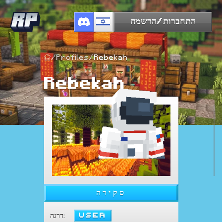
התחברות/הרשמה
/
Profiles
/
Rebekah
Rebekah
סקירה
User
:
דרגה