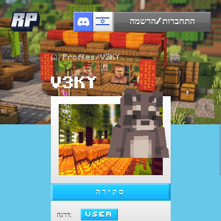
התחברות/הרשמה
/
Profiles
/
V3KY
V3KY
סקירה
User
:
דרגה