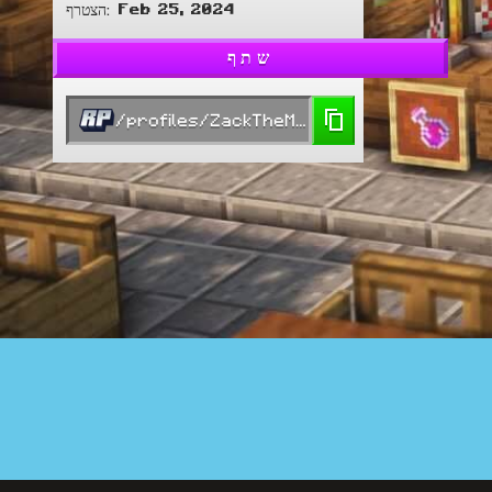
Feb 25, 2024
:
הצטרף
שתף
/profiles/ZackTheMighty