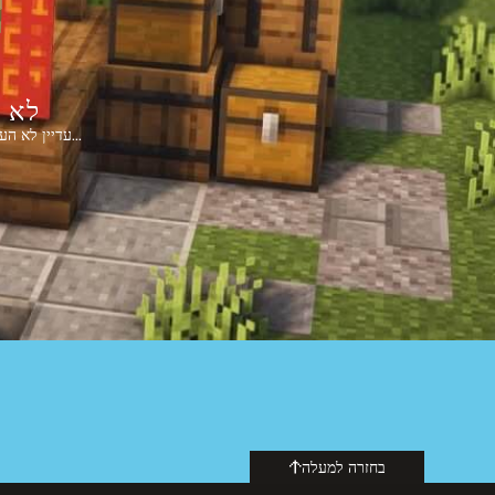
לא 
ZackTheMighty עדיין לא העלה חבילת טקסטורות...
בחזרה למעלה