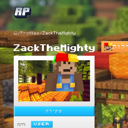
/
Profiles
/
ZackTheMighty
לות
ZackTheMighty
סקירה
User
:
דרגה