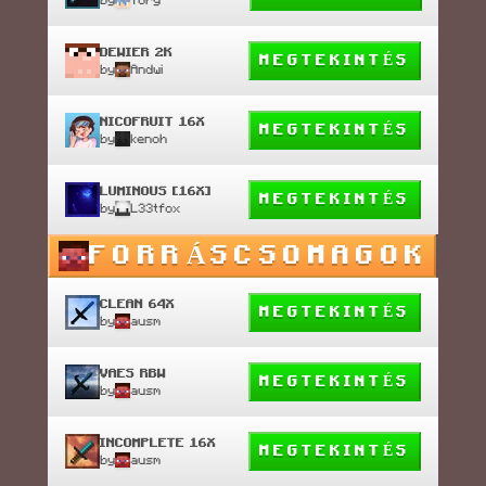
DEWIER 2K
MEGTEKINTÉS
by
Andwi
NICOFRUIT 16X
MEGTEKINTÉS
by
kenoh
LUMINOUS [16X]
MEGTEKINTÉS
by
L33tfox
FORRÁSCSOMAGOK
CLEAN 64X
MEGTEKINTÉS
by
ausm
VAES RBW
MEGTEKINTÉS
by
ausm
INCOMPLETE 16X
MEGTEKINTÉS
by
ausm