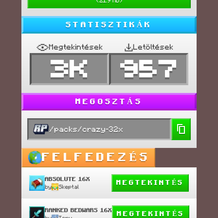
(
21.9 MB
)
STATISZTIKÁK
Megtekintések
Letöltések
3K
957
MEGOSZTÁS
/packs/crazy-32x
FELFEDEZÉS
ABSOLUTE 16X
MEGTEKINTÉS
by
Skeptal
RANKED BEDWARS 16X
MEGTEKINTÉS
by
Tory