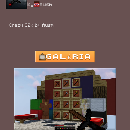
by
ausm
Crazy 32x by Ausm
GALÉRIA