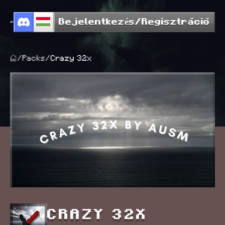
Bejelentkezés/Regisztráció
/
Packs
/
Crazy 32x
CRAZY 32X