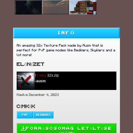
INFÓ
An amazing 32x Texture Pack made by Ausm that is
perfect for PvP game modes like BedWars, SkyWars and a
lot more!
ELŐNÉZET
!
Crazy
32x.zip
-ausm
Kiadva December 6, 2023
CÍMKÉK
PVP
BEDWARS
FORRÁSCSOMAG LETÖLTÉSE