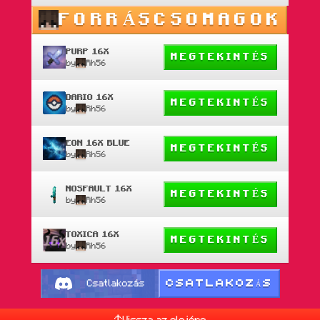
FORRÁSCSOMAGOK
PURP 16X
MEGTEKINTÉS
by
Rh56
DARIO 16X
MEGTEKINTÉS
by
Rh56
EON 16X BLUE
MEGTEKINTÉS
by
Rh56
NOSFAULT 16X
MEGTEKINTÉS
by
Rh56
TOXICA 16X
MEGTEKINTÉS
by
Rh56
CSATLAKOZÁS
Csatlakozás
Vissza az elejére