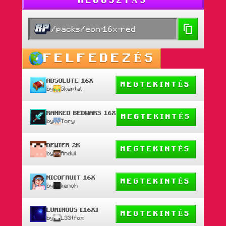
MEGOSZTÁS
/packs/eon-16x-red
FELFEDEZÉS
ABSOLUTE 16X
MEGTEKINTÉS
by
Skeptal
RANKED BEDWARS 16X
MEGTEKINTÉS
by
Tory
DEWIER 2K
MEGTEKINTÉS
by
Andwi
NICOFRUIT 16X
MEGTEKINTÉS
by
kenoh
LUMINOUS [16X]
MEGTEKINTÉS
by
L33tfox