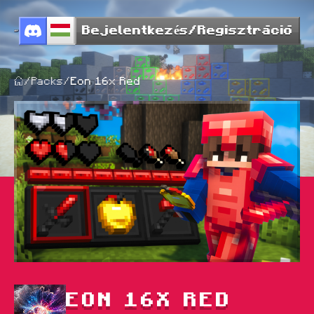
Bejelentkezés/Regisztráció
/
Packs
/
Eon 16x Red
EON 16X RED