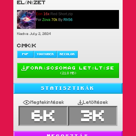
ELŐNÉZET
Eon
16x
Red Short.zip
For
Zova
70k
By
Rh56
Kiadva July 2, 2024
CÍMKÉK
PVP
YOUTUBER
RECOLOR
FORRÁSCSOMAG LETÖLTÉSE
(
21.8 MB
)
STATISZTIKÁK
Megtekintések
Letöltések
6K
3K