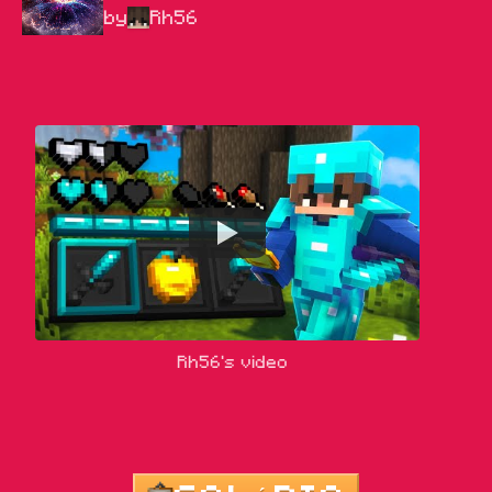
by
Rh56