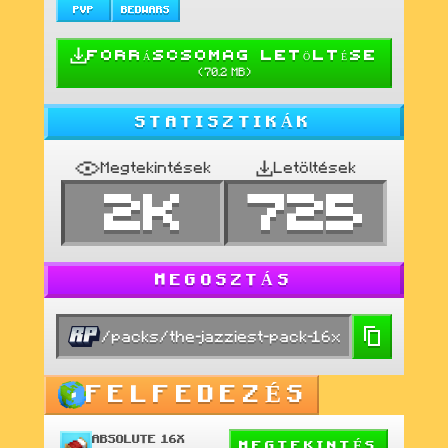
PVP
BEDWARS
FORRÁSCSOMAG LETÖLTÉSE
(
70.2 MB
)
STATISZTIKÁK
Megtekintések
Letöltések
2K
725
MEGOSZTÁS
/packs/the-jazziest-pack-16x
FELFEDEZÉS
ABSOLUTE 16X
MEGTEKINTÉS