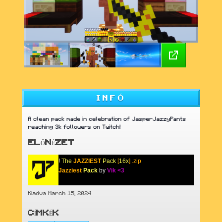
INFÓ
A clean pack made in celebration of JasperJazzyPants
reaching 3k followers on Twitch!
ELŐNÉZET
!
The
JAZZIEST
Pack
[
16x
] .zip
Jazziest
Pack
by
Vik <3
Kiadva March 15, 2024
CÍMKÉK