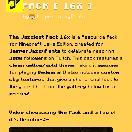
PACK [ 16X ]
by
JasperJazzyPants
The Jazziest Pack 16x 
is a Resource Pack 
for Minecraft: Java Edition, created for 
JasperJazzyPants
 to celebrate reaching 
3000
 followers on Twitch. This pack features a 
clean yellow/gold theme
, making it awesome 
for playing 
Bedwars
! It also includes 
custom 
sky textures
 that give a phenomenal look to 
the game. Check out the 
gallery
 below for a 
preview!
Video showcasing the Pack and a few of 
it's Recolors:-