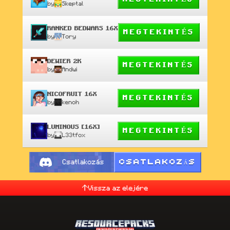
by
Skeptal
RANKED BEDWARS 16X
MEGTEKINTÉS
by
Tory
DEWIER 2K
MEGTEKINTÉS
by
Andwi
NICOFRUIT 16X
MEGTEKINTÉS
by
kenoh
LUMINOUS [16X]
MEGTEKINTÉS
by
L33tfox
CSATLAKOZÁS
Csatlakozás
Vissza az elejére