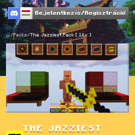
Bejelentkezés/Regisztráció
/
Packs
/
The Jazziest Pack [ 16x ]
THE JAZZIEST