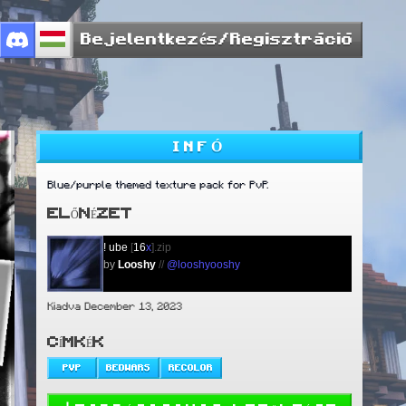
Bejelentkezés/Regisztráció
INFÓ
Blue/purple themed texture pack for PvP.
ELŐNÉZET
!
ube
[
16
x
].zip
by
Looshy
//
@looshyooshy
Kiadva December 13, 2023
CÍMKÉK
PVP
BEDWARS
RECOLOR