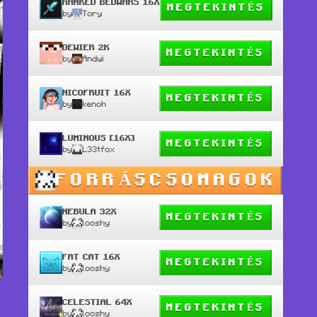
RANKED BEDWARS 16X
MEGTEKINTÉS
by
Tory
DEWIER 2K
MEGTEKINTÉS
by
Andwi
NICOFRUIT 16X
MEGTEKINTÉS
by
kenoh
LUMINOUS [16X]
MEGTEKINTÉS
by
L33tfox
FORRÁSCSOMAGOK
NEBULA 32X
MEGTEKINTÉS
by
looshy
FAT CAT 16X
MEGTEKINTÉS
by
looshy
CELESTIAL 64X
MEGTEKINTÉS
by
looshy