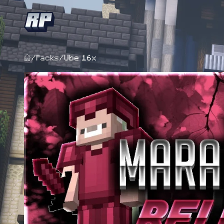
/
Packs
/
Ube 16x