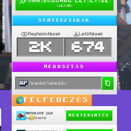
FORRÁSCSOMAG LETÖLTÉSE
(
10.3 MB
)
STATISZTIKÁK
Megtekintések
Letöltések
2K
674
MEGOSZTÁS
/packs/ube-16x
FELFEDEZÉS
ABSOLUTE 16X
MEGTEKINTÉS
by
Skeptal