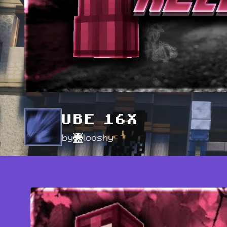
UBE 16X
by
looshy