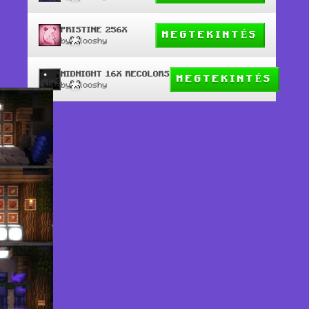
PRISTINE 256X
MEGTEKINTÉS
by
looshy
MIDNIGHT 16X RECOLORS
MEGTEKINTÉS
by
looshy