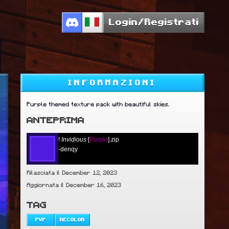
Login/Registrati
INFORMAZIONI
Purple themed texture pack with beautiful skies.
ANTEPRIMA
!
Invidious
[
Purple
].zip
-denqy
Rilasciata il December 12, 2023
Aggiornata il December 16, 2023
TAG
PVP
RECOLOR