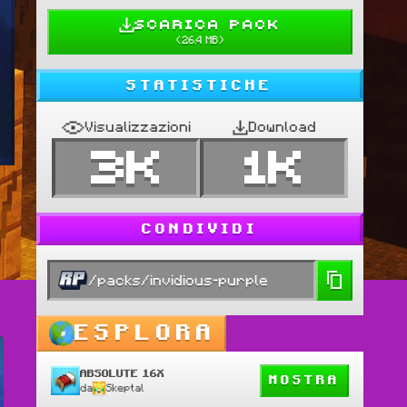
SCARICA PACK
(
26.4 MB
)
STATISTICHE
Visualizzazioni
Download
3K
1K
CONDIVIDI
/packs/invidious-purple
ESPLORA
ABSOLUTE 16X
MOSTRA
da
Skeptal