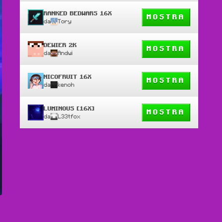
RANKED BEDWARS 16X
MOSTRA
da
Tory
DEWIER 2K
MOSTRA
da
Andwi
NICOFRUIT 16X
MOSTRA
da
kenoh
LUMINOUS [16X]
MOSTRA
da
L33tfox