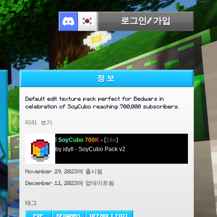
로그인/가입
정보
Default edit texture pack perfect for Bedwars in
celebration of SoyCubo reaching 700,000 subscribers.
미리 보기
!
Soy
Cubo
700
K
-
[
16x
]
.zip
by idyll - SoyCubo Pack v2
November 29, 2023에 출시됨
December 11, 2023에 업데이트됨
태그
PVP
BEDWARS
DEFAULT EDIT