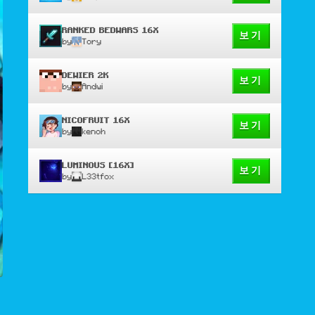
RANKED BEDWARS 16X
보기
by
Tory
DEWIER 2K
보기
by
Andwi
NICOFRUIT 16X
보기
by
kenoh
LUMINOUS [16X]
보기
by
L33tfox