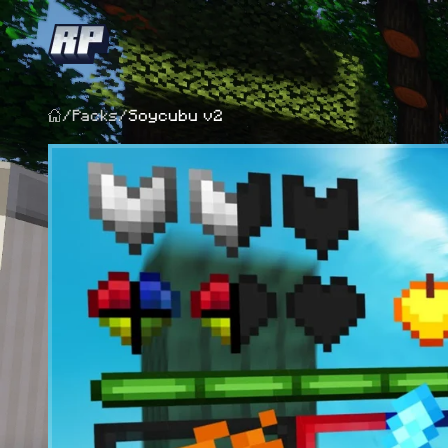
/
Packs
/
Soycubu v2