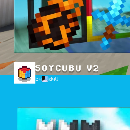
SOYCUBU V2
by
idyll