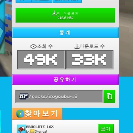
팩 다운로드
(
16.0 MB
)
통계
조회 수
다운로드 수
49K
33K
공유하기
/packs/soycubu-v2
찾아보기
ABSOLUTE 16X
보기
by
Skeptal