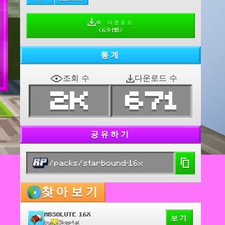
팩 다운로드
(
6.9 MB
)
통계
조회 수
다운로드 수
2K
671
공유하기
/packs/starbound-16x
찾아보기
ABSOLUTE 16X
보기
by
Skeptal