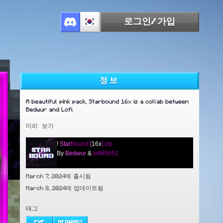
로그인/가입
정보
A beautiful pink pack, Starbound 16x is a collab between
Bedwur and Lofi.
미리 보기
!
Star
Bound
[
16x
].zip
By
Bedwur
&
lofi#5651
March 7, 2024에 출시됨
March 8, 2024에 업데이트됨
태그
PVP
BEDWARS