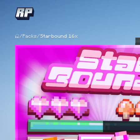
/
Packs
/
Starbound 16x