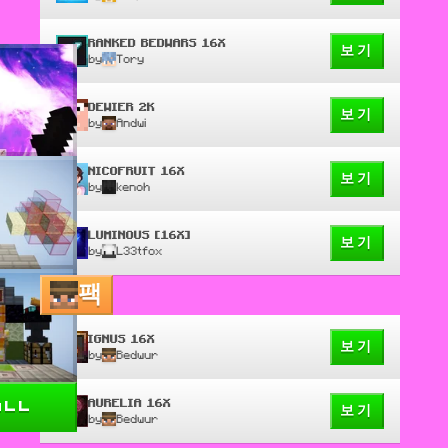
RANKED BEDWARS 16X
보기
by
Tory
DEWIER 2K
보기
by
Andwi
NICOFRUIT 16X
보기
by
kenoh
LUMINOUS [16X]
보기
by
L33tfox
팩
IGNUS 16X
보기
by
Bedwur
AURELIA 16X
all
보기
by
Bedwur