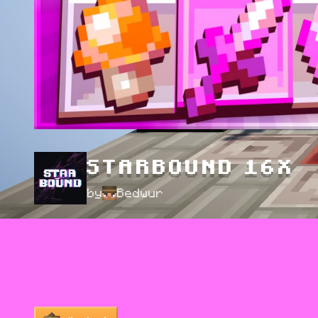
STARBOUND 16X
by
Bedwur