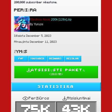
200,000 subscriber milestone.
PERŽIŪRA
!
Bedless Noob
200k [128x].zip
By Yuruze
Išleista December 5, 2023
Atnaujinta December 11, 2023
ŽYMĖS
PVP
YOUTUBER
BEDWARS
RECOLOR
ATSISIŲSTI PAKETĄ
(
28.8 MB
)
STATISTIKA
Peržiūros
Atsisiuntimai
75K
43K