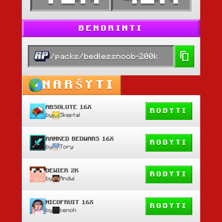
BENDRINTI
/packs/bedlessnoob-200k
NARŠYTI
ABSOLUTE 16X
RODYTI
by
Skeptal
RANKED BEDWARS 16X
RODYTI
by
Tory
DEWIER 2K
RODYTI
by
Andwi
NICOFRUIT 16X
RODYTI
by
kenoh