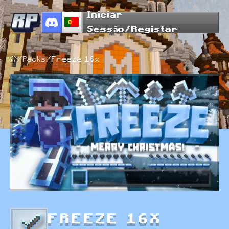
Iniciar
Sessão/Registar
/
Packs
/
Freeze 16x
FREEZE 16X