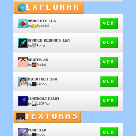
EXPLORAR
ABSOLUTE 16X
VER
by
Skeptal
RANKED BEDWARS 16X
VER
by
Tory
DEWIER 2K
VER
by
Andwi
NICOFRUIT 16X
VER
by
kenoh
LUMINOUS [16X]
VER
by
L33tfox
TEXTURAS
PURP 16X
VER
by
Rh56