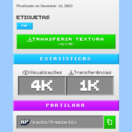
Atualizado em December 16, 2023
ETIQUETAS
PVP
TRANSFERIR TEXTURA
(
41.9 MB
)
ESTATÍSTICAS
Visualizações
Transferências
4K
1K
PARTILHAR
/packs/freeze-16x