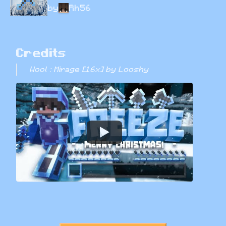
by
Rh56
Credits
Wool : Mirage [16x] by Looshy