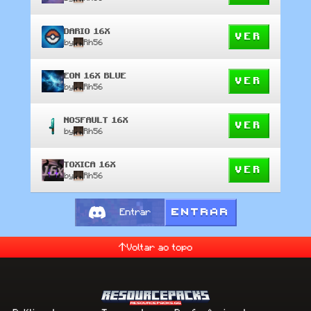
DARIO 16X
VER
by
Rh56
EON 16X BLUE
VER
by
Rh56
NOSFAULT 16X
VER
by
Rh56
TOXICA 16X
VER
by
Rh56
ENTRAR
Entrar
Voltar ao topo