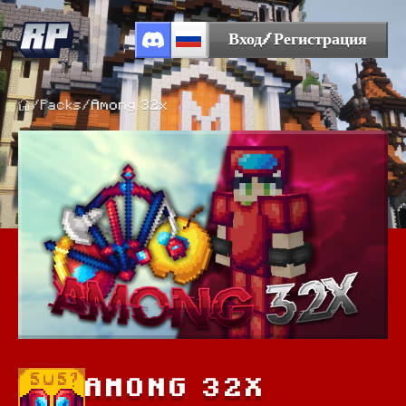
Вход/Регистрация
/
Packs
/
Among 32x
AMONG 32X