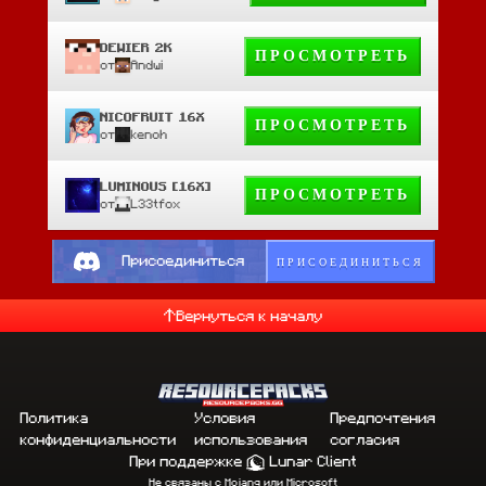
DEWIER 2K
ПРОСМОТРЕТЬ
от
Andwi
NICOFRUIT 16X
ПРОСМОТРЕТЬ
от
kenoh
LUMINOUS [16X]
ПРОСМОТРЕТЬ
от
L33tfox
ПРИСОЕДИНИТЬСЯ
Присоединиться
Вернуться к началу
Политика
Условия
Предпочтения
конфиденциальности
использования
согласия
При поддержке
Lunar Client
Не связаны с Mojang или Microsoft