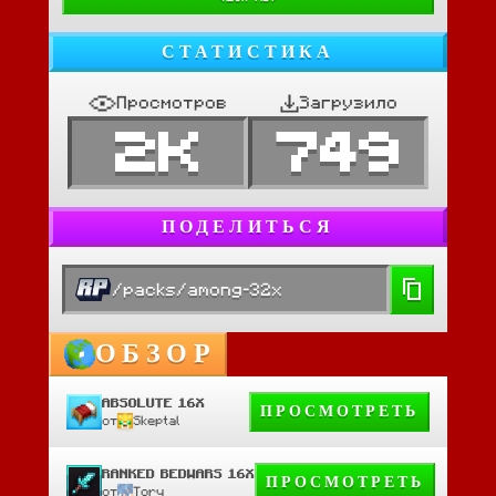
СТАТИСТИКА
Просмотров
Загрузило
2K
749
ПОДЕЛИТЬСЯ
/packs/among-32x
ОБЗОР
ABSOLUTE 16X
ПРОСМОТРЕТЬ
от
Skeptal
RANKED BEDWARS 16X
ПРОСМОТРЕТЬ
от
Tory