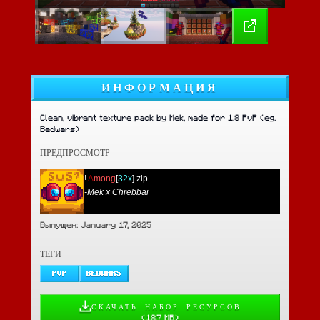
ИНФОРМАЦИЯ
Clean, vibrant texture pack by Mek, made for 1.8 PvP (eg.
Bedwars)
ПРЕДПРОСМОТР
!
A
mong
[
32x
].zip
-
Mek x Chrebbai
Выпущен: January 17, 2025
ТЕГИ
PVP
BEDWARS
СКАЧАТЬ НАБОР РЕСУРСОВ
(
18.7 MB
)