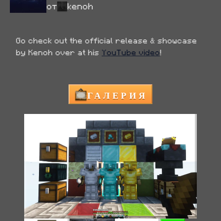
от
kenoh
Go check out the official release & showcase 
by Kenoh over at his 
YouTube video
!
ГАЛЕРИЯ