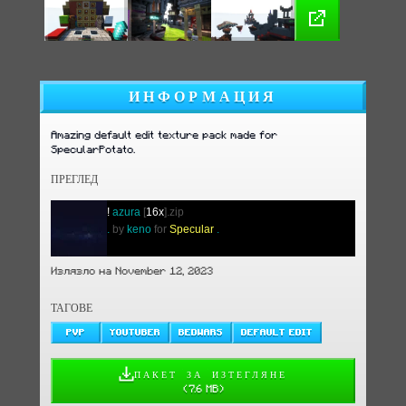
ИНФОРМАЦИЯ
Amazing default edit texture pack made for
SpecularPotato.
ПРЕГЛЕД
!
azura
[
16x
].zip
.
by
keno
for
Specular
.
Излязло на November 12, 2023
ТАГОВЕ
PVP
YOUTUBER
BEDWARS
DEFAULT EDIT
ПАКЕТ ЗА ИЗТЕГЛЯНЕ
(
7.6 MB
)