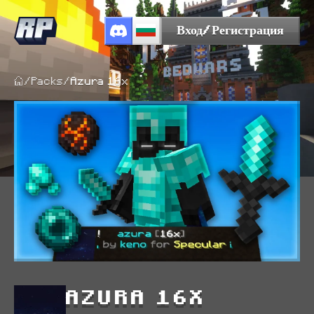
Вход/Регистрация
/
Packs
/
Azura 16x
AZURA 16X