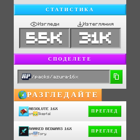
СТАТИСТИКА
Изгледи
Изтегляния
55K
31K
СПОДЕЛЕТЕ
/packs/azura-16x
РАЗГЛЕДАЙТЕ
ABSOLUTE 16X
ПРЕГЛЕД
от
Skeptal
RANKED BEDWARS 16X
ПРЕГЛЕД
от
Tory