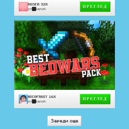
ROSEA 32X
ПРЕГЛЕД
от
kenoh
NICOFRUIT 16X
ПРЕГЛЕД
от
kenoh
Зареди още