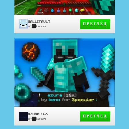
WALLIFAULT
ПРЕГЛЕД
от
kenoh
AZURA 16X
ПРЕГЛЕД
от
kenoh