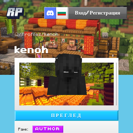
Вход/Регистрация
/
Profiles
/
kenoh
kenoh
ПРЕГЛЕД
Author
Ранк
: