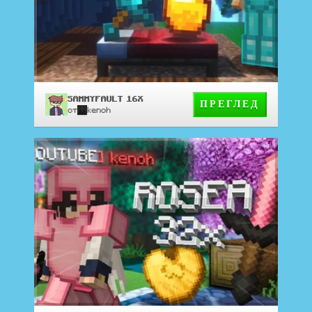
SAMMYFAULT 16X
ПРЕГЛЕД
от
kenoh