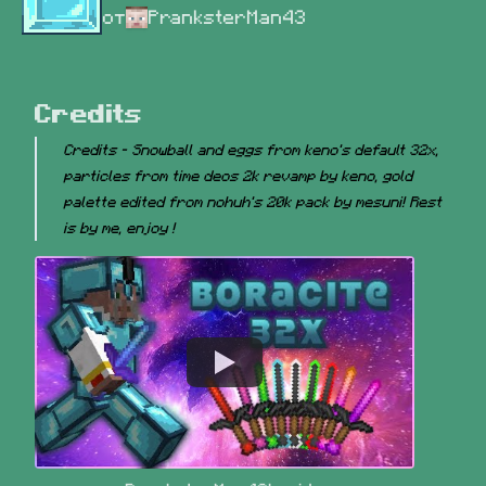
от
PranksterMan43
Credits
Credits - Snowball and eggs from keno's default 32x, 
particles from time deos 2k revamp by keno, gold 
palette edited from nohuh's 20k pack by mesuni! Rest 
is by me, enjoy !