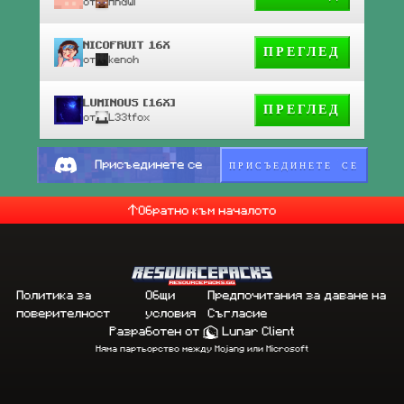
от
Andwi
NICOFRUIT 16X
ПРЕГЛЕД
от
kenoh
LUMINOUS [16X]
ПРЕГЛЕД
от
L33tfox
ПРИСЪЕДИНЕТЕ СЕ
Присъединете се
Обратно към началото
Политика за
Общи
Предпочитания за даване на
поверителност
условия
Съгласие
Разработен от
Lunar Client
Няма партьорство между Mojang или Microsoft