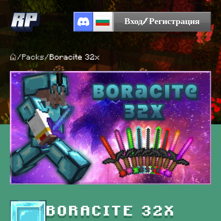
Вход/Регистрация
/
Packs
/
Boracite 32x
BORACITE 32X