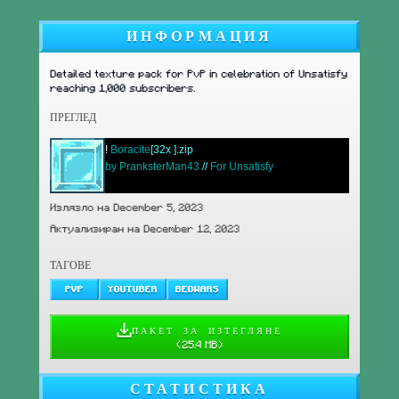
ИНФОРМАЦИЯ
Detailed texture pack for PvP in celebration of Unsatisfy
reaching 1,000 subscribers.
ПРЕГЛЕД
!
Boracite
[32x ].zip
by PranksterMan43
//
For Unsatisfy
Излязло на December 5, 2023
Актуализиран на December 12, 2023
ТАГОВЕ
PVP
YOUTUBER
BEDWARS
ПАКЕТ ЗА ИЗТЕГЛЯНЕ
(
25.4 MB
)
СТАТИСТИКА