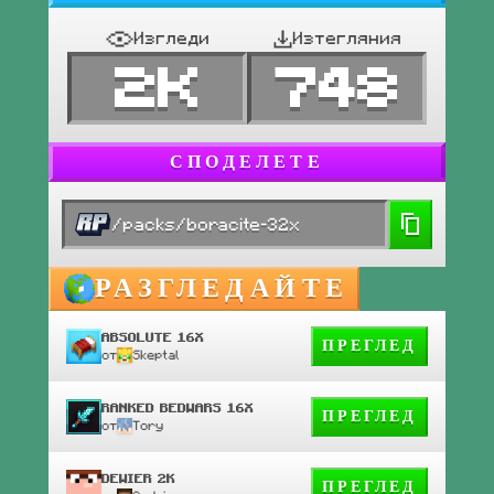
Изгледи
Изтегляния
2K
748
СПОДЕЛЕТЕ
/packs/boracite-32x
РАЗГЛЕДАЙТЕ
ABSOLUTE 16X
ПРЕГЛЕД
от
Skeptal
RANKED BEDWARS 16X
ПРЕГЛЕД
от
Tory
DEWIER 2K
ПРЕГЛЕД