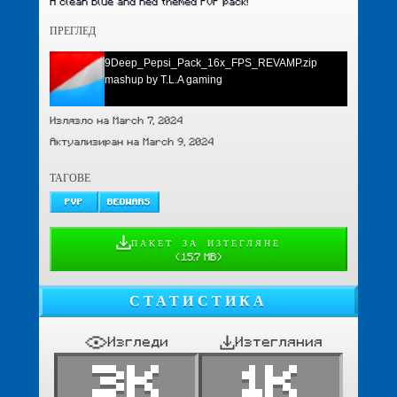
A clean Blue and Red themed PvP pack!
ПРЕГЛЕД
9Deep_Pepsi_Pack_16x_FPS_REVAMP.zip
mashup by T.L.A gaming
Излязло на March 7, 2024
Актуализиран на March 9, 2024
ТАГОВЕ
PVP
BEDWARS
ПАКЕТ ЗА ИЗТЕГЛЯНЕ
(
15.7 MB
)
СТАТИСТИКА
Изгледи
Изтегляния
3K
1K