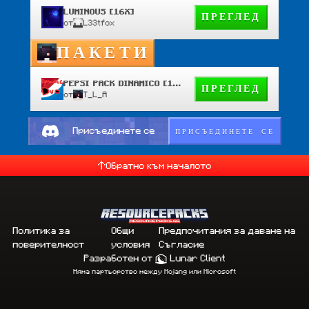
LUMINOUS [16X]
ПРЕГЛЕД
от
L33tfox
ПАКЕТИ
PEPSI PACK DINAMICO [16X- 32X]
ПРЕГЛЕД
от
T_L_A
ПРИСЪЕДИНЕТЕ СЕ
Присъединете се
Обратно към началото
Политика за
Общи
Предпочитания за даване на
поверителност
условия
Съгласие
Разработен от
Lunar Client
Няма партьорство между Mojang или Microsoft