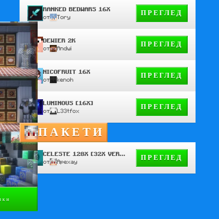
RANKED BEDWARS 16X
ПРЕГЛЕД
от
Tory
DEWIER 2K
ПРЕГЛЕД
от
Andwi
NICOFRUIT 16X
ПРЕГЛЕД
от
kenoh
LUMINOUS [16X]
ПРЕГЛЕД
от
L33tfox
ПАКЕТИ
CELESTE 128X [32X VERSION]
ПРЕГЛЕД
от
Apexay
чки