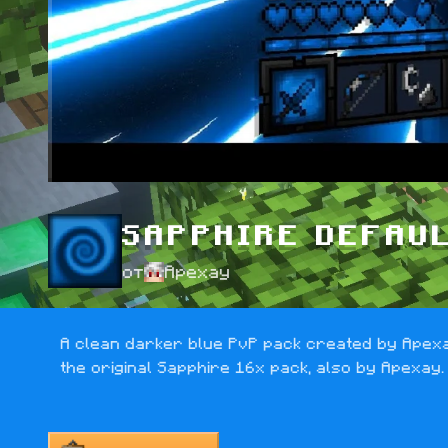
SAPPHIRE DEFAU
от
Apexay
A clean darker blue PvP pack created by Apexay
the original Sapphire 16x pack, also by Apexay.