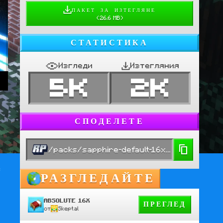
ПАКЕТ ЗА ИЗТЕГЛЯНЕ
(
26.6 MB
)
СТАТИСТИКА
Изгледи
Изтегляния
5K
2K
СПОДЕЛЕТЕ
/packs/sapphire-default-16x-v2
 
РАЗГЛЕДАЙТЕ
ABSOLUTE 16X
ПРЕГЛЕД
от
Skeptal