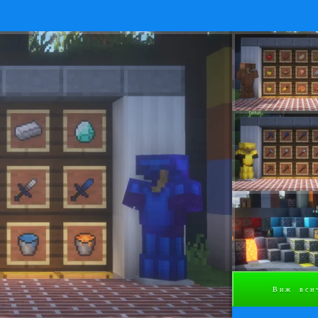
Виж вси