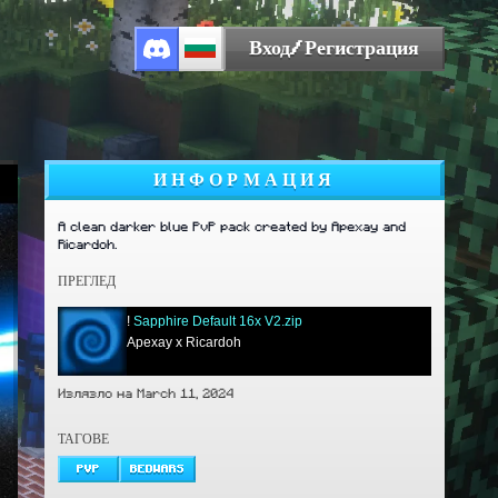
Вход/Регистрация
ИНФОРМАЦИЯ
A clean darker blue PvP pack created by Apexay and
Ricardoh.
ПРЕГЛЕД
!
Sapphire Default 16x V2.zip
Apexay x Ricardoh
Излязло на March 11, 2024
ТАГОВЕ
PVP
BEDWARS