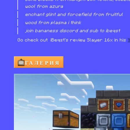
wool from azura
enchant glint and forcefield from fruitful
wood from plasma i think
join bananess discord and sub to ibeqst
Go check out  iBeqst's review Slayer 16x in his 
ГАЛЕРИЯ