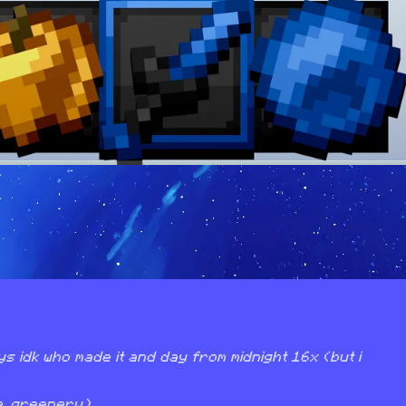
s idk who made it and day from midnight 16x (but i 
, greenery)
