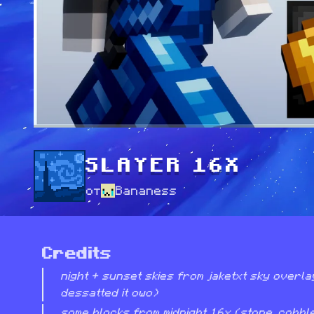
SLAYER 16X
от
Bananess
Credits
night + sunset skies from jaketxt sky overlay
dessatted it owo)
some blocks from midnight 16x (stone, cobble