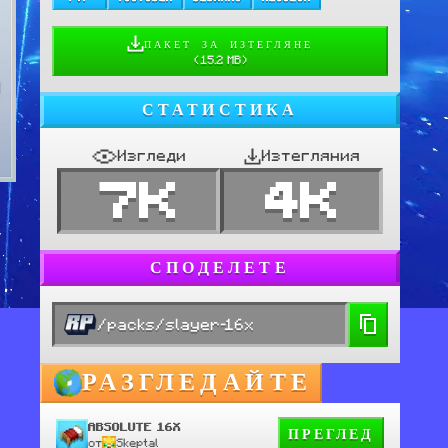
ПАКЕТ ЗА ИЗТЕГЛЯНЕ
(
15.2 MB
)
СТАТИСТИКА
Изгледи
Изтегляния
7K
4K
СПОДЕЛЕТЕ
/packs/slayer-16x
РАЗГЛЕДАЙТЕ
ABSOLUTE 16X
ПРЕГЛЕД
от
Skeptal