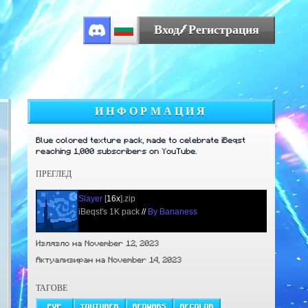
Вход/Регистрация
ИНФОРМАЦИЯ
Blue colored texture pack, made to celebrate iBeqst
reaching 1,000 subscribers on YouTube.
ПРЕГЛЕД
Slayer
[
16x
].zip
iBeqst's 1K pack
//
By Bananess
Излязло на November 12, 2023
Актуализиран на November 14, 2023
ТАГОВЕ
PVP
YOUTUBER
BEDWARS
RECOLOR