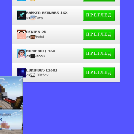
RANKED BEDWARS 16X
ПРЕГЛЕД
от
Tory
DEWIER 2K
ПРЕГЛЕД
от
Andwi
NICOFRUIT 16X
ПРЕГЛЕД
от
kenoh
LUMINOUS [16X]
ПРЕГЛЕД
от
L33tfox