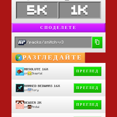
5K
1K
СПОДЕЛЕТЕ
/packs/snitch-v3
РАЗГЛЕДАЙТЕ
ABSOLUTE 16X
ПРЕГЛЕД
от
Skeptal
RANKED BEDWARS 16X
ПРЕГЛЕД
от
Tory
DEWIER 2K
ПРЕГЛЕД
от
Andwi