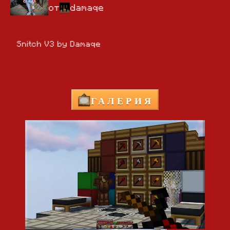
от
damaqe
Snitch V3 by Damaqe
ГАЛЕРИЯ