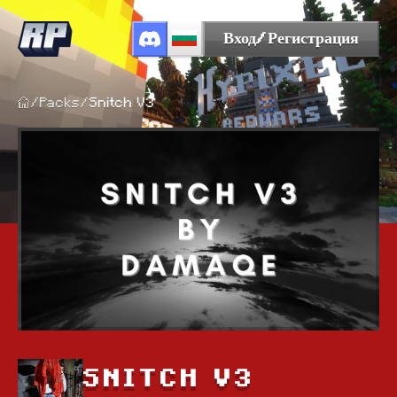
Вход/Регистрация
/
Packs
/
Snitch V3
SNITCH V3