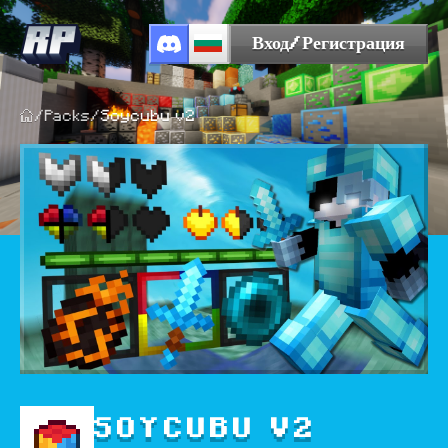
Вход/Регистрация
/
Packs
/
Soycubu v2
SOYCUBU V2