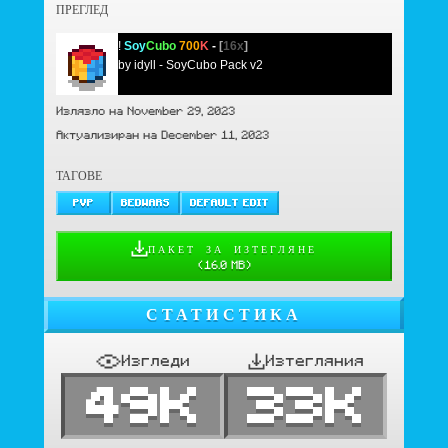
ПРЕГЛЕД
!
Soy
Cubo
700
K
-
[
16x
]
.zip
by idyll - SoyCubo Pack v2
Излязло на November 29, 2023
Актуализиран на December 11, 2023
ТАГОВЕ
PVP
BEDWARS
DEFAULT EDIT
ПАКЕТ ЗА ИЗТЕГЛЯНЕ
(
16.0 MB
)
СТАТИСТИКА
Изгледи
Изтегляния
49K
33K