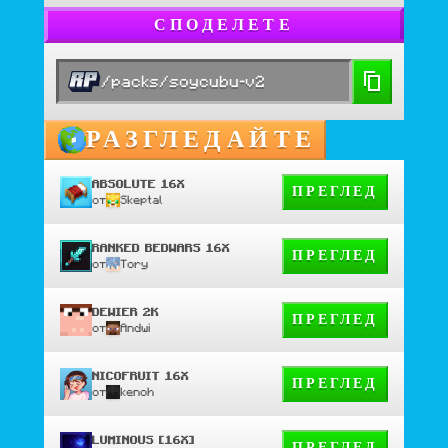
СПОДЕЛЕТЕ
/packs/soycubu-v2
РАЗГЛЕДАЙТЕ
ABSOLUTE 16X
ПРЕГЛЕД
от
Skeptal
RANKED BEDWARS 16X
ПРЕГЛЕД
от
Tory
DEWIER 2K
ПРЕГЛЕД
от
Andwi
NICOFRUIT 16X
ПРЕГЛЕД
от
kenoh
LUMINOUS [16X]