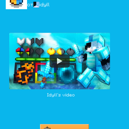
от
idyll