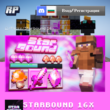
Вход/Регистрация
/
Packs
/
Starbound 16x
STARBOUND 16X