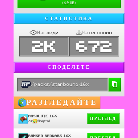
(
6.9 MB
)
СТАТИСТИКА
Изгледи
Изтегляния
2K
672
СПОДЕЛЕТЕ
/packs/starbound-16x
РАЗГЛЕДАЙТЕ
ABSOLUTE 16X
ПРЕГЛЕД
от
Skeptal
RANKED BEDWARS 16X