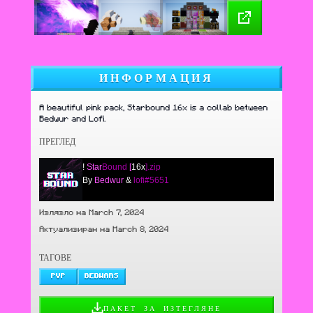
ИНФОРМАЦИЯ
A beautiful pink pack, Starbound 16x is a collab between
Bedwur and Lofi.
ПРЕГЛЕД
!
Star
Bound
[
16x
].zip
By
Bedwur
&
lofi#5651
Излязло на March 7, 2024
Актуализиран на March 8, 2024
ТАГОВЕ
PVP
BEDWARS
ПАКЕТ ЗА ИЗТЕГЛЯНЕ