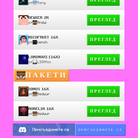
ПРЕГЛЕД
от
Tory
DEWIER 2K
ПРЕГЛЕД
от
Andwi
NICOFRUIT 16X
ПРЕГЛЕД
от
kenoh
LUMINOUS [16X]
ПРЕГЛЕД
от
L33tfox
ПАКЕТИ
IGNUS 16X
ПРЕГЛЕД
от
Bedwur
AURELIA 16X
ПРЕГЛЕД
от
Bedwur
ПРИСЪЕДИНЕТЕ СЕ
Присъединете се